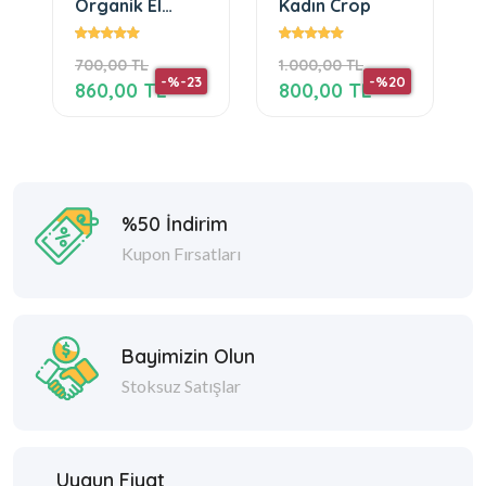
Organik El
Kadın Crop
Çantası
700,00 TL
1.000,00 TL
-%-23
-%20
860,00 TL
800,00 TL
%50 İndirim
Kupon Fırsatları
Bayimizin Olun
Stoksuz Satışlar
Uygun Fiyat