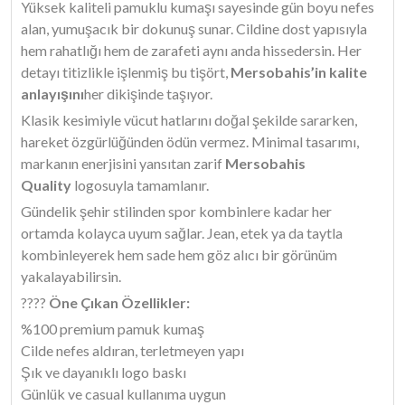
Yüksek kaliteli pamuklu kumaşı sayesinde gün boyu nefes
alan, yumuşacık bir dokunuş sunar. Cildine dost yapısıyla
hem rahatlığı hem de zarafeti aynı anda hissedersin. Her
detayı titizlikle işlenmiş bu tişört,
Mersobahis’in kalite
anlayışını
her dikişinde taşıyor.
Klasik kesimiyle vücut hatlarını doğal şekilde sararken,
hareket özgürlüğünden ödün vermez. Minimal tasarımı,
markanın enerjisini yansıtan zarif
Mersobahis
Quality
logosuyla tamamlanır.
Gündelik şehir stilinden spor kombinlere kadar her
ortamda kolayca uyum sağlar. Jean, etek ya da taytla
kombinleyerek hem sade hem göz alıcı bir görünüm
yakalayabilirsin.
????
Öne Çıkan Özellikler:
%100 premium pamuk kumaş
Cilde nefes aldıran, terletmeyen yapı
Şık ve dayanıklı logo baskı
Günlük ve casual kullanıma uygun